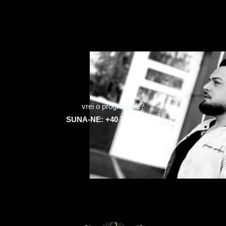
vrei o programare?
SUNA-NE: +40 755 293 885